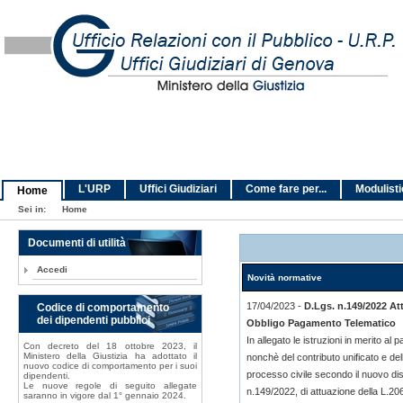
L'URP
Uffici Giudiziari
Come fare per...
Modulist
Home
Sei in:
Home
Documenti di utilità
Accedi
Novità normative
17/04/2023 -
D.Lgs. n.149/2022 At
Codice di comportamento
dei dipendenti pubblici
Obbligo Pagamento Telematico
In allegato le istruzioni in merito al p
Con decreto del 18 ottobre 2023, il
Ministero della Giustizia ha adottato il
nonchè del contributo unificato e dell
nuovo codice di comportamento per i suoi
processo civile secondo il nuovo dis
dipendenti.
Le nuove regole di seguito allegate
n.149/2022, di attuazione della L.2
saranno in vigore dal 1° gennaio 2024.