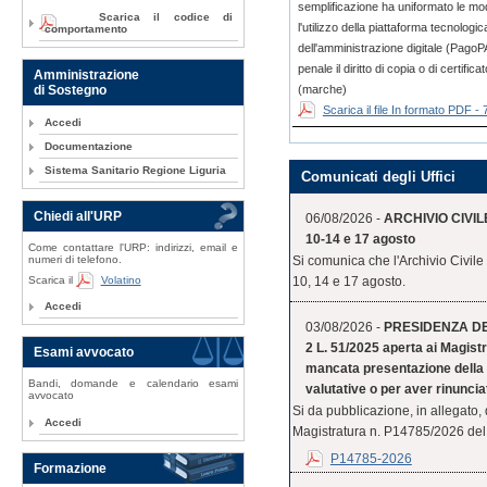
semplificazione ha uniformato le m
Scarica il codice di
l'utilizzo della piattaforma tecnologi
comportamento
dell'amministrazione digitale (PagoPA
penale il diritto di copia o di certi
Amministrazione
(marche)
di Sostegno
Scarica il file In formato PDF -
Accedi
Documentazione
Sistema Sanitario Regione Liguria
Comunicati degli Uffici
Chiedi all'URP
06/08/2026 -
ARCHIVIO CIVILE
10-14 e 17 agosto
Come contattare l'URP: indirizzi, email e
numeri di telefono.
Si comunica che l'Archivio Civile
Scarica il
Volatino
10, 14 e 17 agosto.
Accedi
03/08/2026 -
PRESIDENZA DEL 
2 L. 51/2025 aperta ai Magistr
Esami avvocato
mancata presentazione della 
Bandi, domande e calendario esami
valutative o per aver rinuncia
avvocato
Si da pubblicazione, in allegato,
Accedi
Magistratura n. P14785/2026 del 
P14785-2026
Formazione