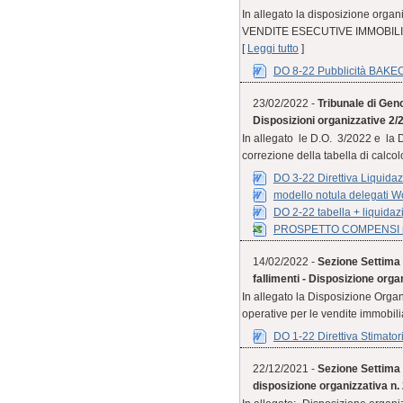
In allegato la disposizione org
VENDITE ESECUTIVE IMMOBILIARI
[
Leggi tutto
]
DO 8-22 Pubblicità BAKE
23/02/2022 -
Tribunale di Geno
Disposizioni organizzative 2/
In allegato le D.O. 3/2022 e la 
correzione della tabella di calcolo
DO 3-22 Direttiva Liquidaz
modello notula delegati W
DO 2-22 tabella + liquidaz
PROSPETTO COMPENSI re
14/02/2022 -
Sezione Settima C
fallimenti - Disposizione orga
In allegato la Disposizione Organi
operative per le vendite immobiliar
DO 1-22 Direttiva Stimatori
22/12/2021 -
Sezione Settima 
disposizione organizzativa n.