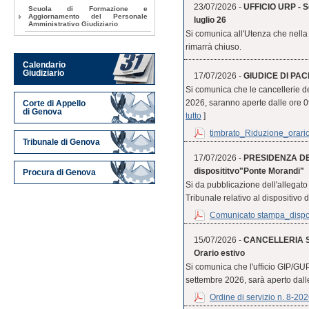
23/07/2026 -
UFFICIO URP - Se
Scuola di Formazione e
Aggiornamento del Personale
luglio 26
Amministrativo Giudiziario
Si comunica all'Utenza che nella 
rimarrà chiuso.
Calendario
Giudiziario
17/07/2026 -
GIUDICE DI PACE
Si comunica che le cancellerie d
2026, saranno aperte dalle ore 09.0
Corte di Appello
di Genova
tutto
]
timbrato_Riduzione_orario
Tribunale di Genova
17/07/2026 -
PRESIDENZA DE
disposititvo"Ponte Morandi"
Procura di Genova
Si da pubblicazione dell'allegat
Tribunale relativo al dispositivo 
Comunicato stampa_disposi
15/07/2026 -
CANCELLERIA S
Orario estivo
Si comunica che l'ufficio GIP/GUP
settembre 2026, sarà aperto dalle 
Ordine di servizio n. 8-20