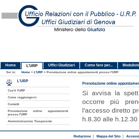
Home
Uffici Giudiziari
Come fare per...
Modulist
L'URP
Sei in:
Home
>
L'URP
>
Prenotazione online appuntamenti presso l'URP
L'URP
Prenotazione online appuntamen
Cos'è l'URP
Si avvisa la spet
Come raggiungerci
occorre più pren
Contatti
l'accesso diretto pr
Prenotazione online appuntamenti
presso l'URP
h.8.30 alle h.12.30
Amministrazione Trasparente
Redazione
|
Mappa del Sito
|
Accessib