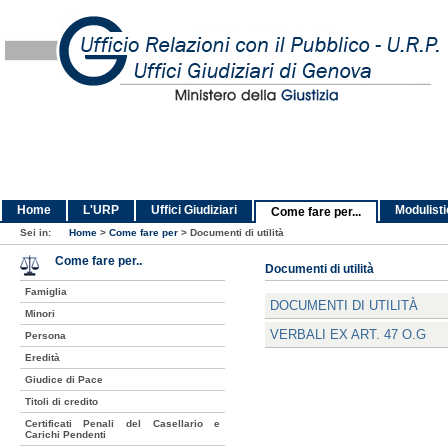
Home
L'URP
Uffici Giudiziari
Modulist
Come fare per...
Sei in:
Home
>
Come fare per
>
Documenti di utilità
Come fare per..
Documenti di utilità
Famiglia
DOCUMENTI DI UTILITÀ
Minori
VERBALI EX ART. 47 O.G
Persona
Eredità
Giudice di Pace
Titoli di credito
Certificati Penali del Casellario e
Carichi Pendenti