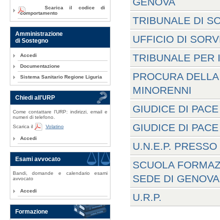
GENOVA
Scarica il codice di
comportamento
TRIBUNALE DI S
Amministrazione
UFFICIO DI SOR
di Sostegno
TRIBUNALE PER 
Accedi
Documentazione
PROCURA DELLA 
Sistema Sanitario Regione Liguria
MINORENNI
Chiedi all'URP
GIUDICE DI PACE
Come contattare l'URP: indirizzi, email e
numeri di telefono.
GIUDICE DI PACE
Scarica il
Volatino
Accedi
U.N.E.P. PRESS
Esami avvocato
SCUOLA FORMAZ
Bandi, domande e calendario esami
SEDE DI GENOVA
avvocato
Accedi
U.R.P.
Formazione