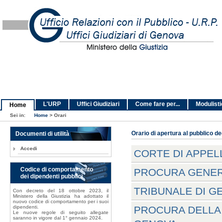
L'URP
Uffici Giudiziari
Come fare per...
Modulist
Home
Sei in:
Home
>
Orari
Documenti di utilità
Orario di apertura al pubblico deg
Accedi
CORTE DI APPEL
Codice di comportamento
PROCURA GENER
dei dipendenti pubblici
TRIBUNALE DI G
Con decreto del 18 ottobre 2023, il
Ministero della Giustizia ha adottato il
nuovo codice di comportamento per i suoi
dipendenti.
PROCURA DELLA 
Le nuove regole di seguito allegate
saranno in vigore dal 1° gennaio 2024.