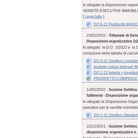
In allegato la disposizione org
VENDITE ESECUTIVE IMMOBILIARI
[
Leggi tutto
]
DO 8-22 Pubblicità BAKE
23/02/2022 -
Tribunale di Geno
Disposizioni organizzative 2/
In allegato le D.O. 3/2022 e la 
correzione della tabella di calcolo
DO 3-22 Direttiva Liquidaz
modello notula delegati W
DO 2-22 tabella + liquidaz
PROSPETTO COMPENSI re
14/02/2022 -
Sezione Settima C
fallimenti - Disposizione orga
In allegato la Disposizione Organi
operative per le vendite immobiliar
DO 1-22 Direttiva Stimatori
22/12/2021 -
Sezione Settima 
disposizione organizzativa n.