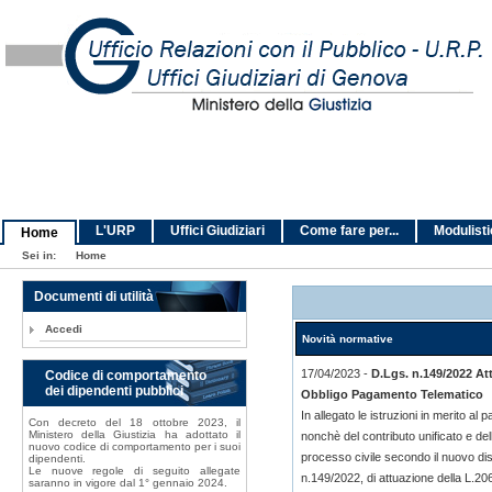
L'URP
Uffici Giudiziari
Come fare per...
Modulist
Home
Sei in:
Home
Documenti di utilità
Accedi
Novità normative
17/04/2023 -
D.Lgs. n.149/2022 At
Codice di comportamento
dei dipendenti pubblici
Obbligo Pagamento Telematico
In allegato le istruzioni in merito al p
Con decreto del 18 ottobre 2023, il
Ministero della Giustizia ha adottato il
nonchè del contributo unificato e dell
nuovo codice di comportamento per i suoi
processo civile secondo il nuovo dis
dipendenti.
Le nuove regole di seguito allegate
n.149/2022, di attuazione della L.2
saranno in vigore dal 1° gennaio 2024.