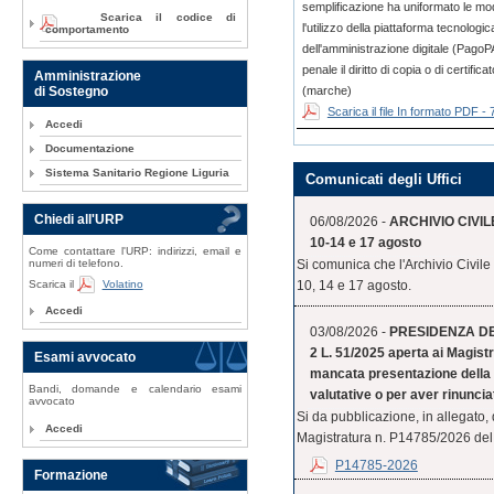
semplificazione ha uniformato le m
Scarica il codice di
l'utilizzo della piattaforma tecnologi
comportamento
dell'amministrazione digitale (PagoPA
penale il diritto di copia o di certi
Amministrazione
(marche)
di Sostegno
Scarica il file In formato PDF -
Accedi
Documentazione
Sistema Sanitario Regione Liguria
Comunicati degli Uffici
Chiedi all'URP
06/08/2026 -
ARCHIVIO CIVILE
10-14 e 17 agosto
Come contattare l'URP: indirizzi, email e
numeri di telefono.
Si comunica che l'Archivio Civile
Scarica il
Volatino
10, 14 e 17 agosto.
Accedi
03/08/2026 -
PRESIDENZA DEL 
2 L. 51/2025 aperta ai Magistr
Esami avvocato
mancata presentazione della 
Bandi, domande e calendario esami
valutative o per aver rinuncia
avvocato
Si da pubblicazione, in allegato,
Accedi
Magistratura n. P14785/2026 del 
P14785-2026
Formazione