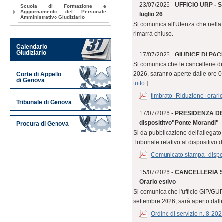
23/07/2026 -
UFFICIO URP - Se
Scuola di Formazione e
Aggiornamento del Personale
luglio 26
Amministrativo Giudiziario
Si comunica all'Utenza che nella 
rimarrà chiuso.
Calendario
Giudiziario
17/07/2026 -
GIUDICE DI PACE
Si comunica che le cancellerie d
2026, saranno aperte dalle ore 09.0
Corte di Appello
di Genova
tutto
]
timbrato_Riduzione_orario
Tribunale di Genova
17/07/2026 -
PRESIDENZA DE
disposititvo"Ponte Morandi"
Procura di Genova
Si da pubblicazione dell'allegat
Tribunale relativo al dispositivo 
Comunicato stampa_disposi
15/07/2026 -
CANCELLERIA S
Orario estivo
Si comunica che l'ufficio GIP/GUP
settembre 2026, sarà aperto dalle 
Ordine di servizio n. 8-20