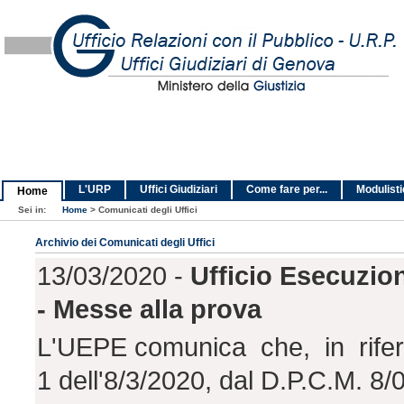
L'URP
Uffici Giudiziari
Come fare per...
Modulist
Home
Sei in:
Home
>
Comunicati degli Uffici
Archivio dei Comunicati degli Uffici
13/03/2020 -
Ufficio Esecuzio
- Messe alla prova
L'UEPE comunica che, in riferi
1 dell'8/3/2020, dal D.P.C.M. 8