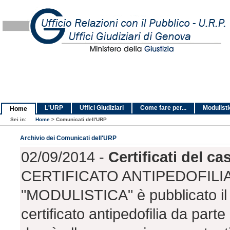
L'URP
Uffici Giudiziari
Come fare per...
Modulist
Home
Sei in:
Home
>
Comunicati dell'URP
Archivio dei Comunicati dell'URP
02/09/2014 -
Certificati del ca
CERTIFICATO ANTIPEDOFILIA 
"MODULISTICA" è pubblicato il 
certificato antipedofilia da parte